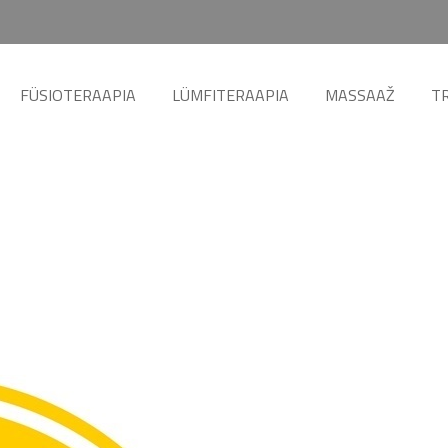
Menu
SKIP TO CONTENT
FÜSIOTERAAPIA
LÜMFITERAAPIA
MASSAAŽ
T