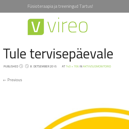
Füsioteraapia ja treeningud Tartus!
Tule tervisepäevale
PUBLISHED
8. DETSEMBER 2015
AT
740 × 706
IN
AKTIIVSUSMONITORID
← Previous