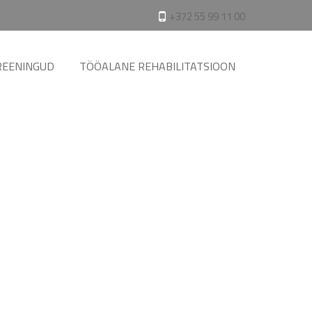
+372 55 99 11 00
REENINGUD
TÖÖALANE REHABILITATSIOON