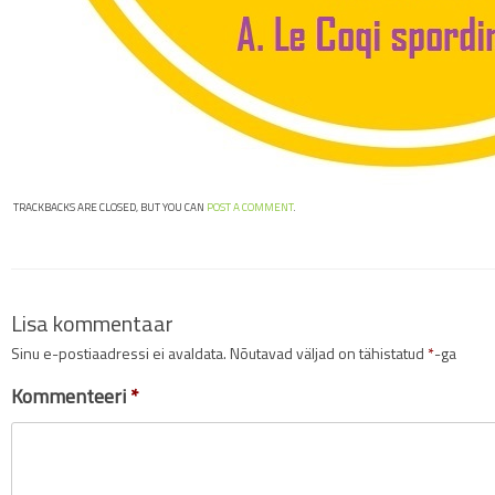
TRACKBACKS ARE CLOSED, BUT YOU CAN
POST A COMMENT
.
Lisa kommentaar
Sinu e-postiaadressi ei avaldata.
Nõutavad väljad on tähistatud
*
-ga
Kommenteeri
*