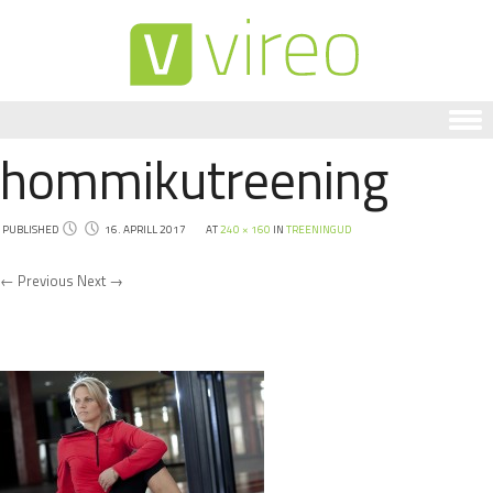
hommikutreening
Skip to content
PUBLISHED
16. APRILL 2017
AT
240 × 160
IN
TREENINGUD
← Previous
Next →