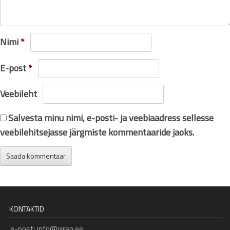
Nimi
*
E-post
*
Veebileht
Salvesta minu nimi, e-posti- ja veebiaadress sellesse
veebilehitsejasse järgmiste kommentaaride jaoks.
KONTAKTID
e-post: info@vireo.ee