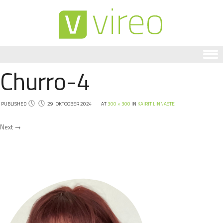
Churro-4
Skip to content
PUBLISHED
29. OKTOOBER 2024
AT
300 × 300
IN
KAIRIT LINNASTE
Next →