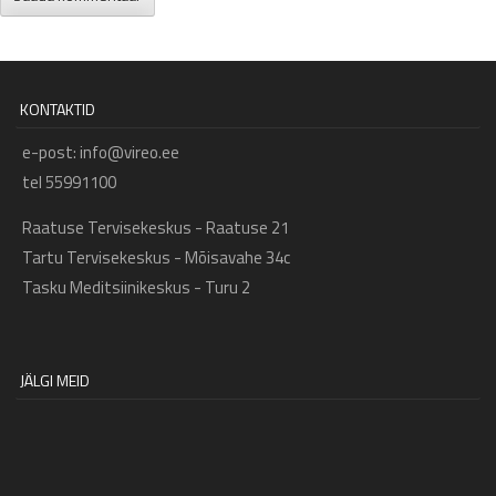
KONTAKTID
e-post: info@vireo.ee
tel 55991100
Raatuse Tervisekeskus - Raatuse 21
Tartu Tervisekeskus - Mõisavahe 34c
Tasku Meditsiinikeskus - Turu 2
JÄLGI MEID